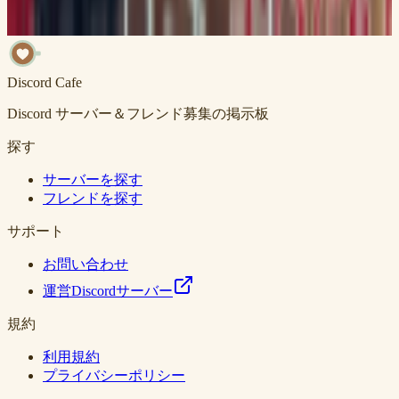
3時間前
@
aru071258
気になる
Discord Cafe
Discord サーバー＆フレンド募集の掲示板
探す
サーバーを探す
フレンドを探す
サポート
お問い合わせ
運営Discordサーバー
規約
利用規約
プライバシーポリシー